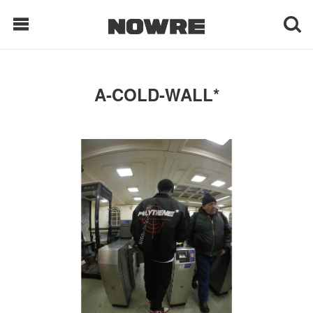
每日鲜榨
A-COLD-WALL*
现客视点
每日栏目
时 尚
球 鞋
生 活
科 技