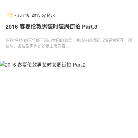
时尚
-
Jun 18, 2015
by
Myk
2016 春夏伦敦男装时装周街拍 Part.3
关于我们
联系我们
伦敦“易怒”的天气终于露出太阳的微笑，秀场外的精彩当然更像繁花一般
绽放，各位型男也纷纷换上暖意春...