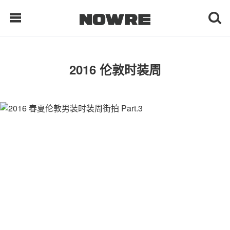
每日鲜榨
2016 伦敦时装周
现客视点
每日栏目
时 尚
球 鞋
生 活
科 技