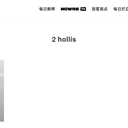
每日鲜榨
现客视点
每日栏
每日鲜榨
2 hollis
现客视点
每日栏目
时 尚
球 鞋
生 活
科 技