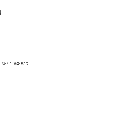
席
关于我们
联系我们
（沪）字第2467号