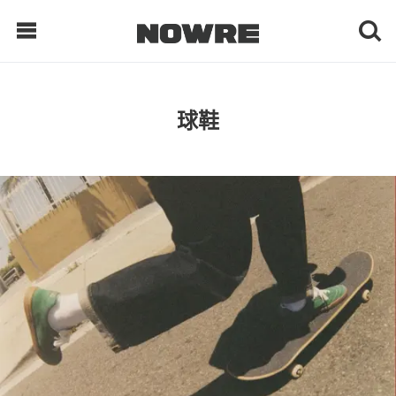
每日鲜榨
球鞋
现客视点
每日栏目
时 尚
球 鞋
生 活
科 技