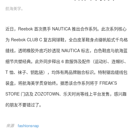
航海美学。
近日，Reebok 首次携手 NAUTICA 推出合作系列。此次系列核心
关于我们
联系我们
为 Reebok CLUB C 复古网球鞋，全白皮革鞋身点缀帆船式千鸟格
缝线，透明橡胶外底巧妙透现 NAUTICA 标志，白色鞋底与航海蓝
细节共塑经典。此外同步释出 6 款服饰及配件（运动衫、连帽衫、
T 恤、袜子、钥匙链），均饰有两品牌融合标识。特制锯齿缝线包
装盒，将航海美学贯穿始终。据悉该合作系列将于 FREAK’S
STORE 门店及 ZOZOTOWN、乐天时尚等线上平台发售，感兴趣
的朋友不要错过了。
来源
fashionsnap