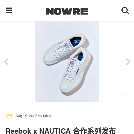
每日鲜榨
现客视点
每日栏目
时 尚
1
/ 9
球 鞋
生 活
球鞋
-
Aug 15, 2025
by
Miko
科 技
Reebok x NAUTICA 合作系列发布