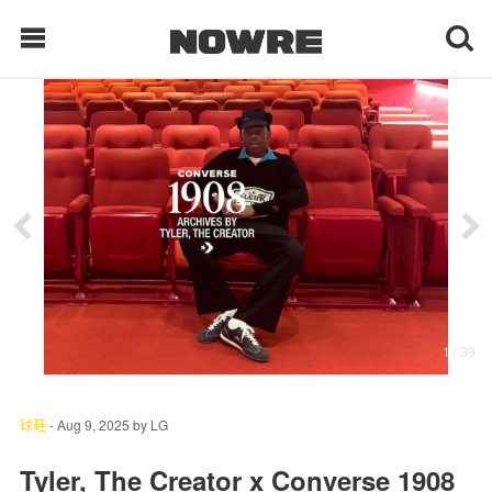
每日鲜榨
现客视点
每日栏目
时 尚
1
/ 39
球 鞋
生 活
球鞋
-
Aug 9, 2025
by
LG
科 技
Tyler, The Creator x Converse 1908