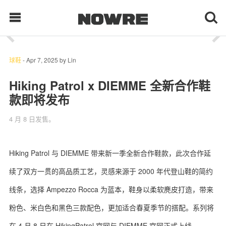
1
/ 10
每日鲜榨
球鞋
-
Apr 7, 2025
by
Lin
Hiking Patrol x DIEMME 全新合作鞋
款即将发布
现客视点
4 月 8 日发售。
每日栏目
时 尚
Hiking Patrol 与 DIEMME 带来新一季全新合作鞋款，此次合作延
续了双方一贯的高品质工艺，灵感来源于 2000 年代登山鞋的简约
球 鞋
线条，选择 Ampezzo Rocca 为蓝本，鞋身以柔软麂皮打造，带来
生 活
粉色、米白色和黑色三款配色，更加适合春夏季节的搭配。系列将
科 技
在 4 月 8 日在 HikingPatrol 官网与 DIEMME 官网正式上线。