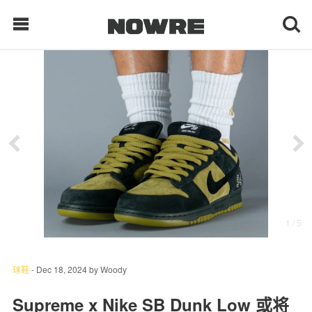
每日鲜榨
现客视点
每日栏目
时 尚
1
/ 5
球 鞋
生 活
球鞋
-
Dec 18, 2024
by
Woody
科 技
Supreme x Nike SB Dunk Low 或将