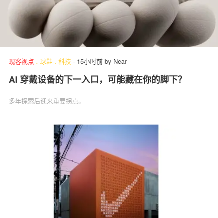
现客视点
.
球鞋
.
科技
-
15小时前
by
Near
AI 穿戴设备的下一入口，可能藏在你的脚下？
多年探索后迎来重要拐点。