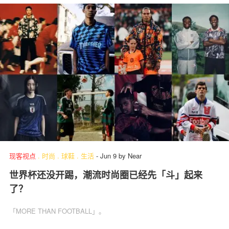
现客视点
.
时尚
.
球鞋
.
生活
-
Jun 9
by
Near
世界杯还没开踢，潮流时尚圈已经先「斗」起来
了？
「MORE THAN FOOTBALL」。