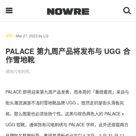
球鞋
-
Mar 27, 2023
by
LG
每日鲜榨
PALACE 第九周产品将发布与 UGG 合
作雪地靴
现客视点
通体闪电刺绣。
每日栏目
时 尚
PALACE 即将迎来第九周产品发售，而本周的「重磅嘉宾」来自与
街头潮流渊源不浅的雪地靴品牌 UGG 。既然走的是街头滑板风
球 鞋
格，那么图案也必须张扬个性。这黑与棕色两色入的 PALACE x
生 活
UGG 短靴，通体饰有闪电刺绣与 PALACE 字样，此外还搭载两方
科 技
品牌联名鞋跟标签，着用其滑板也必定引人注目。3 月 31 日 11