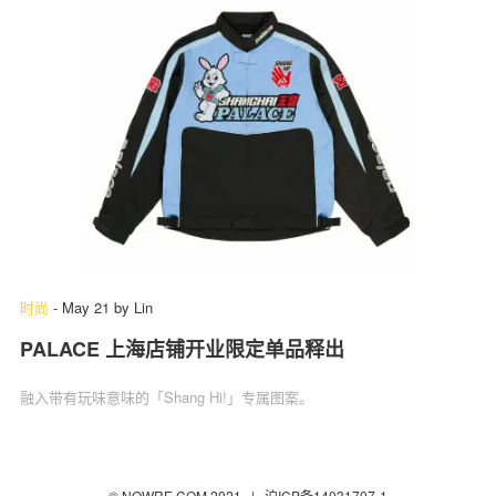
时尚
-
May 21
by
Lin
PALACE 上海店铺开业限定单品释出
融入带有玩味意味的「Shang Hi!」专属图案。
© NOWRE.COM 2021 |
沪ICP备14031707-1