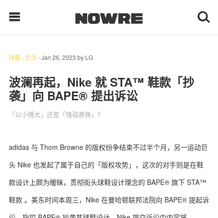
球鞋
.
生活
-
Jan 26, 2023
by
LG
每日鲜榨
波澜再起，Nike 就 STA™ 鞋款「抄
袭」向 BAPE® 提出诉讼
现客视点
「以小搏大」还是「强弱悬殊」？
每日栏目
时 尚
adidas 与 Thom Browne 的版权纷争结束不过半个月，另一运动巨
头 Nike 也发起了属于自己的「版权攻势」，这次的对手则是在鞋
球 鞋
款设计上颇为暧昧，贯彻街头球鞋设计理念的 BAPE® 旗下 STA™
生 活
鞋款 。美东时间本周三，Nike 在曼哈顿联邦法院向 BAPE® 提起诉
科 技
讼，指控 BAPE® 抄袭其球鞋设计。Nike 提交诉讼中内容将