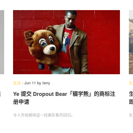
生活
-
Jun 11
by
terry
生
囊
Ye 提交 Dropout Bear「辍学熊」的商标注
册申请
令人开始期待这一经典形象的回归。
生