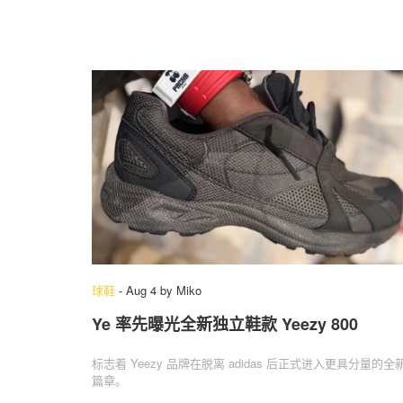
球鞋
-
Aug 4
by
Miko
Ye 率先曝光全新独立鞋款 Yeezy 800
标志着 Yeezy 品牌在脱离 adidas 后正式进入更具分量的全
篇章。