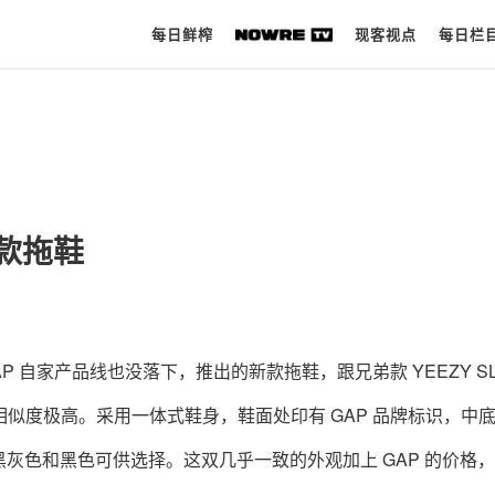
每日鲜榨
现客视点
每日栏
每日鲜榨
现客视点
新款拖鞋
每日栏目
时 尚
球 鞋
AP 自家产品线也没落下，推出的新款拖鞋，跟兄弟款 YEEZY SL
生 活
E 相似度极高。采用一体式鞋身，鞋面处印有 GAP 品牌标识，中
科 技
灰色和黑色可供选择。这双几乎一致的外观加上 GAP 的价格