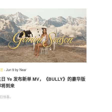
活
-
Jun 9
by
Near
生日 Ye 发布新单 MV，《BULLY》的豪华版
即将到来
日惊喜。