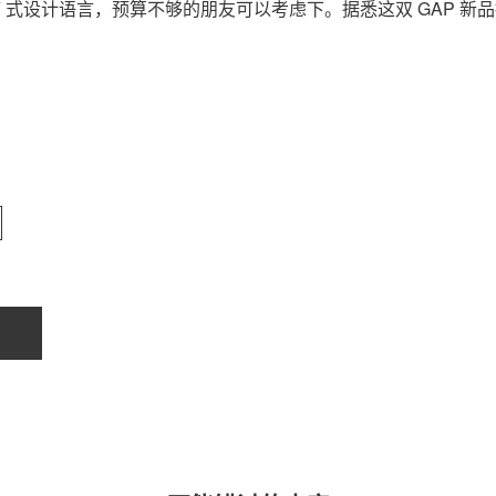
EEZY 式设计语言，预算不够的朋友可以考虑下。据悉这双 GAP 新
关于我们
联系我们