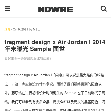
球鞋
-
Oct 9, 2021
by
MEL.
每日鲜榨
fragment design x Air Jordan I 2014
年未曝光 Sample 面世
现客视点
看起来似乎还是最终版比较出彩？
每日栏目
时 尚
fragment design x Air Jordan I「闪电」可以说是最为经典的球鞋
之一，这一点应该没有什么争议。而除了我们最终见到的配色以
球 鞋
外，藤原浩在进行初版设计时所诞生的 Sample 也于日前曝光于网
生 活
络，我们可以看到有皮质全黑、麂皮全红以及麂皮的黑蓝配色，闪
科 技
电的 Logo 依旧出现在鞋后跟外侧。不过相比起最终发售的版本来