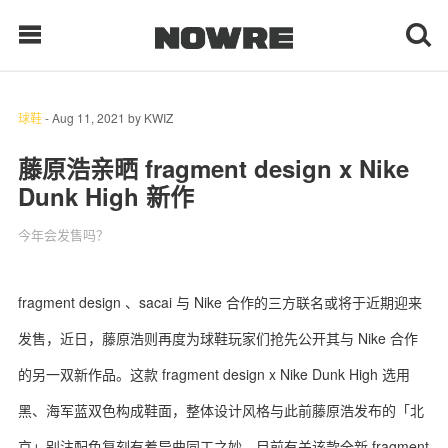
球鞋
-
Aug 11, 2021
by
KWIZ
每日鲜榨
藤原浩亲晒 fragment design x Nike
Dunk High 新作
现客视点
今年会发售吗？
每日栏目
时 尚
fragment design 、sacai 与 Nike 合作的三方联名或将于近期迎来
发售，近日，藤原浩则再度为球鞋玩家们抢先公开其与 Nike 合作
球 鞋
的另一双新作品。这款 fragment design x Nike Dunk High 选用
生 活
黑、海军蓝双色构成鞋面，整体设计风格与此前藤原浩发布的「北
科 技
京」别注配色复刻有着异曲同工之妙。目前有关该款全新 fragment