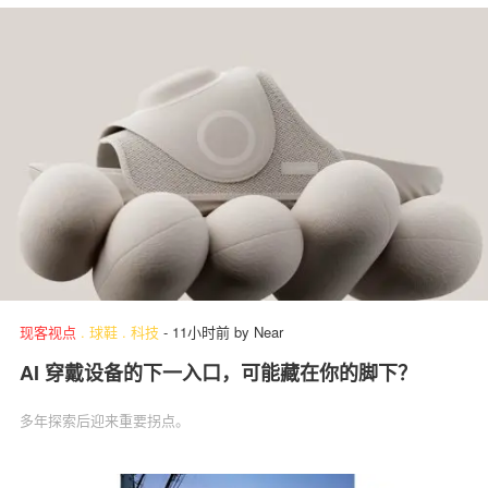
现客视点
.
球鞋
.
科技
-
11小时前
by
Near
AI 穿戴设备的下一入口，可能藏在你的脚下？
多年探索后迎来重要拐点。