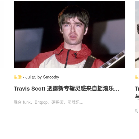
生活
-
Jul 25
by
Smoothy
生
Travis Scott 透露新专辑灵感来自摇滚乐…
T
融合 funk、Britpop、硬摇滚、灵魂乐...
对