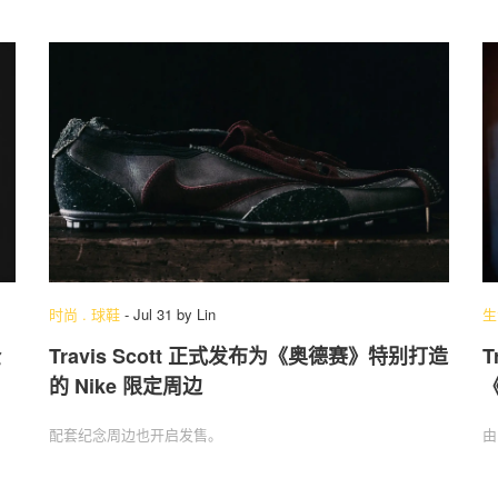
时尚
.
球鞋
-
Jul 31
by
Lin
生
全
Travis Scott 正式发布为《奥德赛》特别打造
T
的 Nike 限定周边
《
配套纪念周边也开启发售。
由