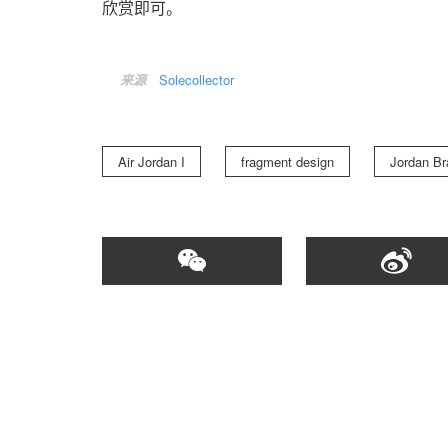
欣赏即可。
来源
Solecollector
Air Jordan I
fragment design
Jordan Br