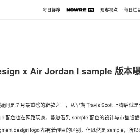
每日鲜榨
现客视点
每日栏
每日鲜榨
现客视点
 design x Air Jordan I sample 版
每日栏目
时 尚
球 鞋
Jordan I 毫无疑问是 7 月最重磅的鞋款之一，从早期 Travis Scott 上脚后就
生 活
e 配色也在网路现身，能够看到 sample 配色的设计与市售版
科 技
t design logo 都有着醒目的区别，但既然是 sample，所