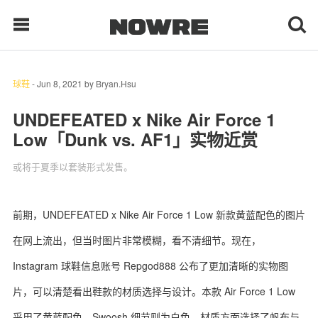
球鞋
-
Jun 8, 2021
by
Bryan.Hsu
每日鲜榨
UNDEFEATED x Nike Air Force 1
Low「Dunk vs. AF1」实物近赏
现客视点
或将于夏季以套装形式发售。
每日栏目
时 尚
前期，UNDEFEATED x Nike Air Force 1 Low 新款黄蓝配色的图片
在网上流出，但当时图片非常模糊，看不清细节。现在，
球 鞋
Instagram 球鞋信息账号 Repgod888 公布了更加清晰的实物图
生 活
片，可以清楚看出鞋款的材质选择与设计。本款 Air Force 1 Low
科 技
采用了黄蓝配色，Swoosh 细节则为白色。材质方面选择了帆布与