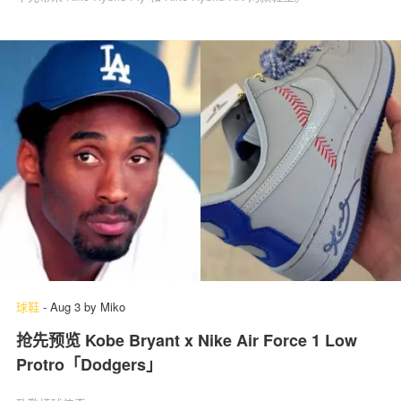
球鞋
-
Aug 3
by
Miko
抢先预览 Kobe Bryant x Nike Air Force 1 Low
Protro「Dodgers」