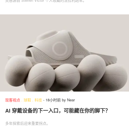
灵感源自 Steven Victor 个人收藏的法拉利跑车。
现客视点
.
球鞋
.
科技
-
18小时前
by
Near
AI 穿戴设备的下一入口，可能藏在你的脚下？
多年探索后迎来重要拐点。