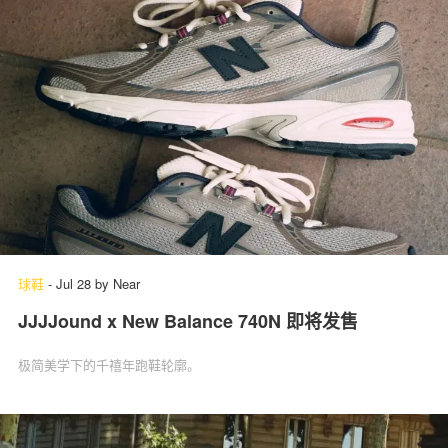
球鞋
-
Jul 28
by
Near
JJJJound x New Balance 740N 即将发售
极简美学下的千禧年跑鞋轮廓。