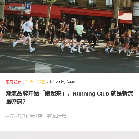
现客视点
.
时尚
.
球鞋
-
Jul 23
by
Near
潮流品牌开始「跑起来」，Running Club 就是新流
量密码？
从时装周到街头社群，都跑起来吧！