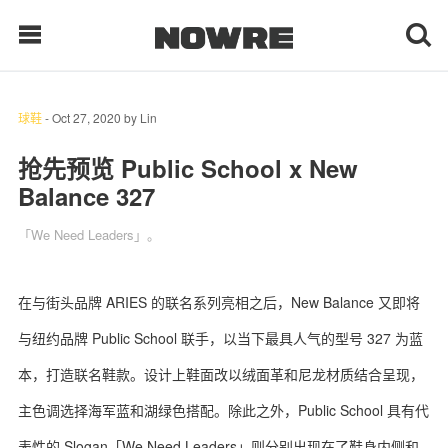
球鞋
-
Oct 27, 2020
by
Lin
每日鲜榨
抢先预览 Public School x New
Balance 327
现客视点
「We Need Leaders」。
每日栏目
时 尚
在与街头品牌 ARIES 的联名系列亮相之后，New Balance 又即将
与纽约品牌 Public School 联手，以当下最具人气的型号 327 为蓝
球 鞋
本，打造联名鞋款。设计上鞋面改以绒面革和尼龙材质结合呈现，
生 活
主色调选择海军蓝和湖绿色搭配。除此之外，Public School 具有代
科 技
表性的 Slogan「We Need Leaders」则分别出现在了鞋身内侧和