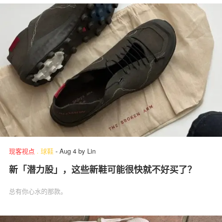
现客视点
.
球鞋
-
Aug 4
by
Lin
新「潜力股」，这些新鞋可能很快就不好买了？
总有你心水的那款。