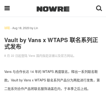
球鞋
-
Aug 18, 2020
by
Lin
每日鲜榨
Vault by Vans x WTAPS 联名系列正
式发布
现客视点
8 月 22 日起登陆 Vans 国内指定店铺以及官方网站。
每日栏目
时 尚
Vans 与合作长达 14 年的 WTAPS 再度联名，释出一系列联名鞋
款。Vault by Vans x WTAPS 联名系列产品分为两批进行发售，第
球 鞋
二批系列合作产品将联名服饰涵盖在内，于本季之后上线。
生 活
科 技