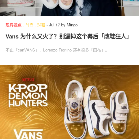
现客视点
.
时尚
.
球鞋
-
Jul 17
by
Mingo
Vans 为什么又火了？别漏掉这个幕后「改鞋狂人」
不止「canVANS」，Lorenzo Fioriino 还有很多「画布」。