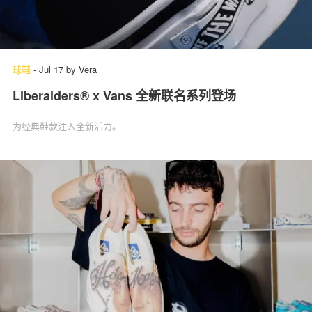
球鞋
-
Jul 17
by
Vera
Liberaiders® x Vans 全新联名系列登场
为经典鞋款注入全新活力。