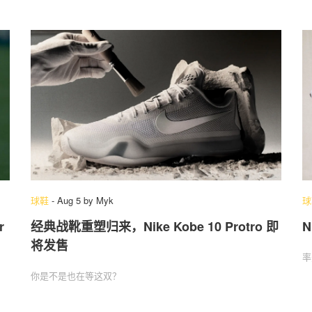
球鞋
-
Aug 5
by
Myk
球
r
经典战靴重塑归来，Nike Kobe 10 Protro 即
N
将发售
率
你是不是也在等这双？