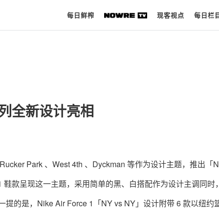
每日鲜榨
现客视点
每日栏
每日鲜榨
现客视点
Y」系列全新设计亮相
每日栏目
时 尚
球 鞋
r Park 、West 4th 、Dyckman 等作为设计主题，推出「NY
生 活
orce 1 鞋款呈现这一主题，采用简单的黑、白搭配作为设计主调同
科 技
，Nike Air Force 1「NY vs NY」设计附带 6 款以纽