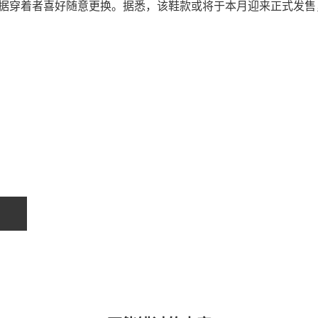
以根据穿着者喜好随意更换。据悉，该鞋款或将于本月迎来正式发售
关于我们
联系我们