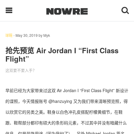
球鞋
-
May 30, 2019
by
Myk
每日鲜榨
抢先预览 Air Jordan I “First Class
Flight”
现客视点
这双要不要入手？
每日栏目
时 尚
早前已经为大家带来过这双 Air Jordan I “First Class Flight” 新设计
的谍照，今天情报账号 @hanzuying 又为我们带来清晰预览照，得
球 鞋
以欣赏它的另类之美。鞋身以白色冲孔皮搭配柠檬黄细节，在鞋
生 活
跟、鞋帮部分都印有硕大的条形码元素，不过其中并没有暗藏什么
科 技
信息，仅是装饰用途（因为我扫了），另外 Michael Jordan 签名