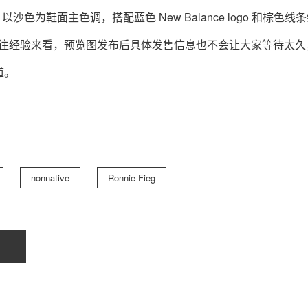
 预览照，以沙色为鞋面主色调，搭配蓝色 New Balance logo 和棕色线
据过往经验来看，预览图发布后具体发售信息也不会让大家等待太久
关于我们
联系我们
道。
nonnative
Ronnie Fieg