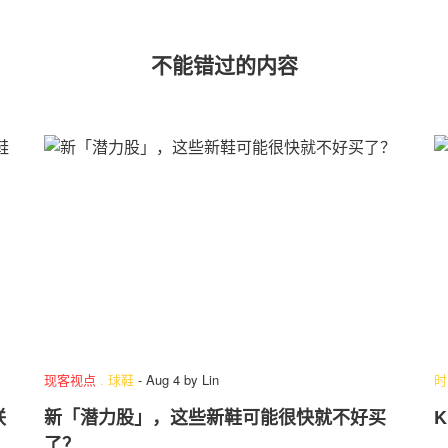
不能错过的内容
现客视点
.
球鞋
-
Aug 4
by
Lin
时
联
新「潜力股」，这些新鞋可能很快就不好买
K
了？