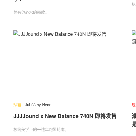
以
总有你心水的那款。
球鞋
-
Jul 28
by
Near
现
JJJJound x New Balance 740N 即将发售
潮
极简美学下的千禧年跑鞋轮廓。