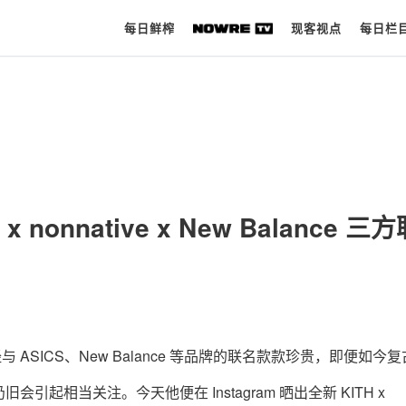
每日鲜榨
现客视点
每日栏
每日鲜榨
现客视点
每日栏目
x nonnative x New Balance 三
时 尚
球 鞋
生 活
经与 ASICS、New Balance 等品牌的联名款款珍贵，即便如今
科 技
旧会引起相当关注。今天他便在 Instagram 晒出全新 KITH x