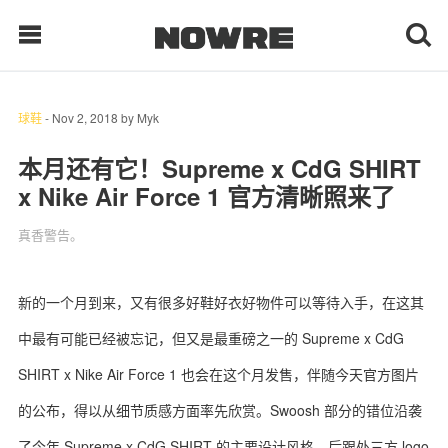
球鞋
-
Nov 2, 2018
by
Myk
每日鲜榨
本月还有它！Supreme x CdG SHIRT
x Nike Air Force 1 官方清晰照来了
现客视点
真香警告。
每日栏目
时 尚
新的一个月到来，又有很多好鞋好衣好物件可以等待入手，在这其
中最有可能已经被忘记，但又是最重磅之一的 Supreme x CdG
球 鞋
SHIRT x Nike Air Force 1 也会在这个月发售，伴随今天官方图片
生 活
的公布，得以从细节质感方面率先欣赏。Swoosh 部分的错位沿袭
科 技
了今年 Supreme x CdG SHIRT 的主要设计风格，后跟处三方 logo