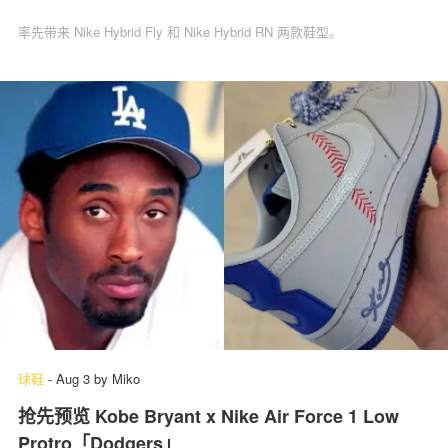
率先带来 Nike Hybrid Fly 和 Nike Hybrid RN 两款鞋型。
球鞋
-
Aug 3
by
Miko
抢先预览 Kobe Bryant x Nike Air Force 1 Low
Protro「Dodgers」