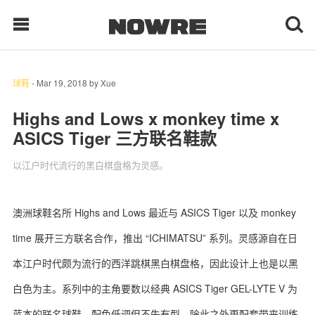
球鞋
-
Mar 19, 2018
by
Xue
每日鲜榨
Highs and Lows x monkey time x
ASICS Tiger 三方联名鞋款
现客视点
以江户时代流行的黑白棋盘格为灵感。
每日栏目
时 尚
澳洲球鞋名所
Highs and Lows
最近与
ASICS Tiger
以及
monkey
time
展开三方联名合作，推出 “
ICHIMATSU
” 系列。灵感源自在日
球 鞋
本江户时代颇为流行的西洋跳棋黑白棋盘格，因此设计上也是以黑
生 活
白色为主。系列中的主角要数以经典
ASICS Tiger GEL-LYTE V
为
科 技
蓝本的联名球鞋，配色低调但不失有型。除此之外更配套带来训练