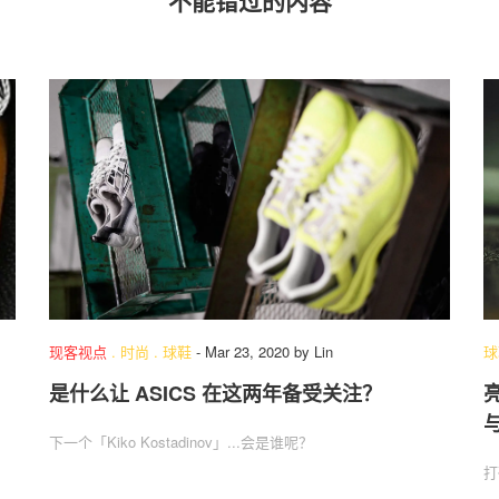
不能错过的内容
现客视点
.
时尚
.
球鞋
-
Mar 23, 2020
by
Lin
球
是什么让 ASICS 在这两年备受关注？
亮
与
下一个「Kiko Kostadinov」...会是谁呢？
打