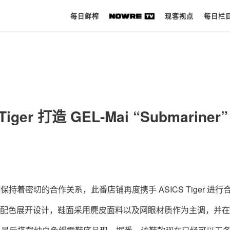
每日鲜榨
现客视点
每日栏
每日鲜榨
现客视点
 Tiger 打造 GEL-Mai “Submariner
每日栏目
时 尚
球 鞋
生 活
品牌都保持着密切的合作关系，此番店铺再度携手 ASICS Tiger 进行
科 技
ariner” 配色展开设计，鞋面采用麂皮面料以及网眼材质作为主调，并