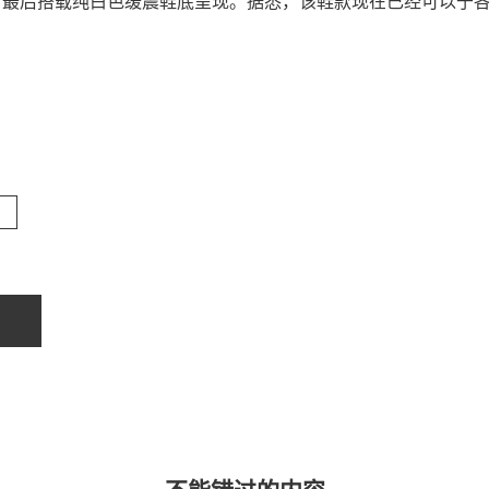
为点缀，最后搭载纯白色缓震鞋底呈现。据悉，该鞋款现在已经可以于
关于我们
联系我们