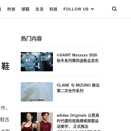
目
时尚
球鞋
生活
科技
FOLLOW US
热门内容
©SAINT Mxxxxxx 2026
秋冬系列第四波新品发布
” 鞋
CLANE 与 MIZUNO 推出
第二次合作系列
合作，
adidas Originals 以更具
在鞋舌
时代感的视角继续探索运
动美学， 正式推出