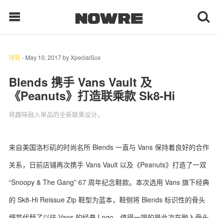
球鞋
-
May 10, 2017
by
XpecialSux
每日鲜榨
Blends 携手 Vans Vault 及
《Peanuts》打造联乘款 Sk8-Hi
现客视点
将趣味融入单品的全新联乘设计。
每日栏目
时 尚
来自美国洛杉矶的时尚名所 Blends 一直与 Vans 保持着良好的合作
关系，日前店铺再次携手 Vans Vault 以及《Peanuts》打造了一双
球 鞋
“Snoopy & The Gang” 67 周年纪念鞋款。本次选用 Vans 旗下经典
生 活
的 Sk8-Hi Reissue Zip 鞋型为蓝本，鞋侧将 Blends 标识性的骨头
科 技
细节代替了以往 Vans 的经典 Logo，值得一提的是此次在融入骨头