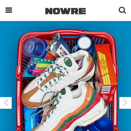
每日鲜榨
现客视点
每日栏目
时 尚
球 鞋
生 活
科 技