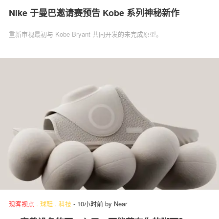
Nike 于曼巴邀请赛预告 Kobe 系列神秘新作
重新审视最初与 Kobe Bryant 共同开发的未完成原型。
现客视点
.
球鞋
.
科技
-
10小时前
by
Near