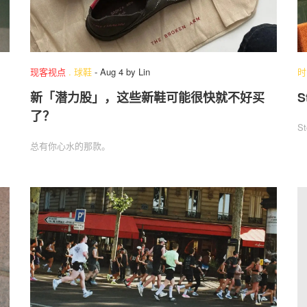
现客视点
.
球鞋
-
Aug 4
by
Lin
时
新「潜力股」，这些新鞋可能很快就不好买
S
了？
S
总有你心水的那款。