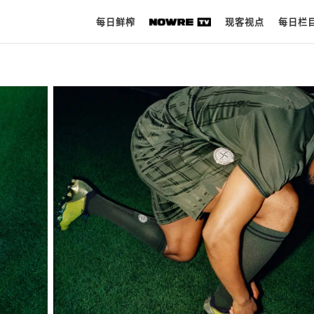
每日鲜榨
现客视点
每日栏
每日鲜榨
现客视点
每日栏目
时 尚
球 鞋
生 活
科 技