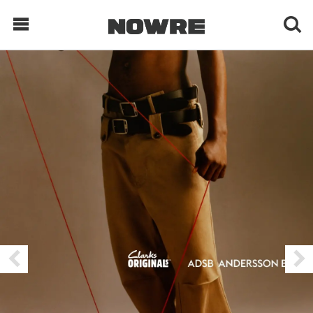
每日鲜榨
现客视点
每日栏目
时 尚
球 鞋
生 活
科 技