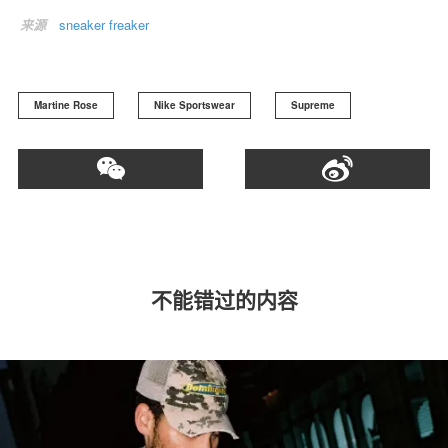
来源
sneaker freaker
Martine Rose
Nike Sportswear
Supreme
不能错过的内容