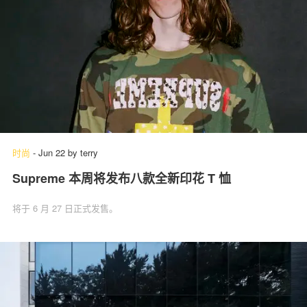
时尚
-
Jun 22
by
terry
Supreme 本周将发布八款全新印花 T 恤
将于 6 月 27 日正式发售。