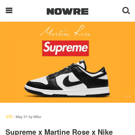
每日鲜榨
现客视点
每日栏目
时 尚
1
/ 1
球 鞋
生 活
球鞋
-
May 31
by
Miko
科 技
Supreme x Martine Rose x Nike