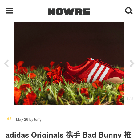
每日鲜榨
现客视点
每日栏目
时 尚
1
/ 8
球 鞋
生 活
球鞋
-
May 26
by
terry
科 技
adidas Originals 携手 Bad Bunny 推