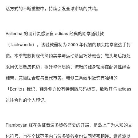
活方式的不断重塑中，持续引发全球市场的共鸣。
Ballerina 的设计灵感源自 adidas 经典的跆拳道鞋款
（Taekwondo），该鞋款最初为 2000 年代初的顶尖跆拳道选手打
造。本季鞋款将现代简约美学与运动基因巧妙融合：鞋头与后跟处
采用优质麂皮包边，提升整体质感；流畅的鞋身轮廓搭配弹性绳索
鞋带，兼顾贴合度与当代审美。鞋侧三条纹附近饰有独特的
「Benito」标识，鞋外侧亦设有特别版尺码标签，致敬其与 adidas
过往合作的个人印记。
Flamboyán 红花象征着波多黎各盛夏的开端，是岛上广为人知的文
化符号，也在全球范围内与波多黎各身份认同紧密相连。继首波以