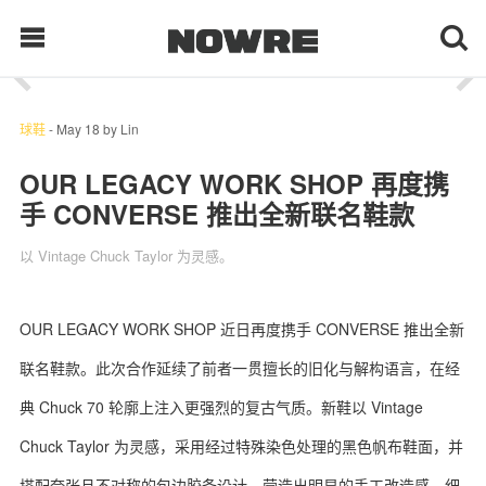
1
/ 6
每日鲜榨
球鞋
-
May 18
by
Lin
OUR LEGACY WORK SHOP 再度携
手 CONVERSE 推出全新联名鞋款
现客视点
以 Vintage Chuck Taylor 为灵感。
每日栏目
时 尚
OUR LEGACY WORK SHOP 近日再度携手 CONVERSE 推出全新
联名鞋款。此次合作延续了前者一贯擅长的旧化与解构语言，在经
球 鞋
典 Chuck 70 轮廓上注入更强烈的复古气质。新鞋以 Vintage
生 活
Chuck Taylor 为灵感，采用经过特殊染色处理的黑色帆布鞋面，并
科 技
搭配夸张且不对称的包边胶条设计，营造出明显的手工改造感。细