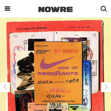
每日鲜榨
现客视点
每日栏目
时 尚
球 鞋
生 活
科 技