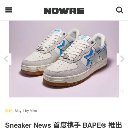
每日鲜榨
现客视点
每日栏目
时 尚
1
/ 15
球 鞋
生 活
球鞋
-
May 1
by
Miko
科 技
Sneaker News 首度携手 BAPE® 推出