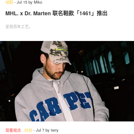
球鞋
-
Jul 15
by
Miko
MHL. x Dr. Marten 联名鞋款「1461」推出
呈现百年工艺。
现客视点
.
时尚
-
Jul 7
by
terry