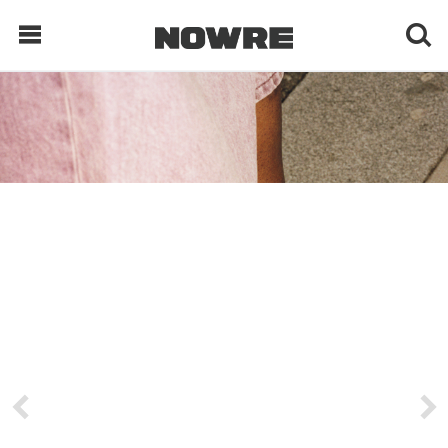
每日鲜榨
现客视点
每日栏目
时 尚
球 鞋
生 活
科 技