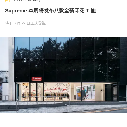
Supreme 本周将发布八款全新印花 T 恤
将于 6 月 27 日正式发售。
时尚
-
Jun 22
by
terry