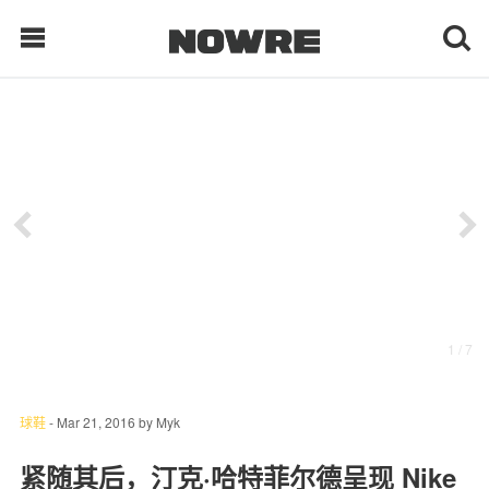
每日鲜榨
现客视点
每日栏目
时 尚
1
/ 7
球 鞋
生 活
球鞋
-
Mar 21, 2016
by
Myk
科 技
紧随其后，汀克·哈特菲尔德呈现 Nike