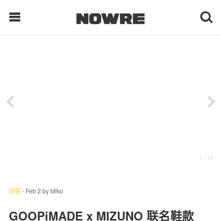
每日鲜榨
现客视点
每日栏目
时 尚
1
/ 15
球 鞋
生 活
球鞋
-
Feb 2
by
Miko
科 技
GOOPiMADE x MIZUNO 联名鞋款