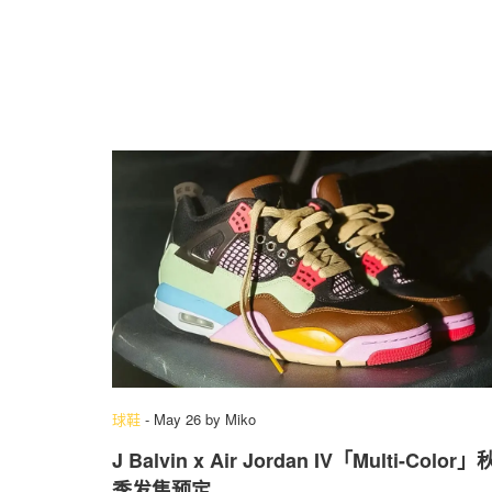
球鞋
-
May 26
by
Miko
J Balvin x Air Jordan IV「Multi-Color」
季发售预定