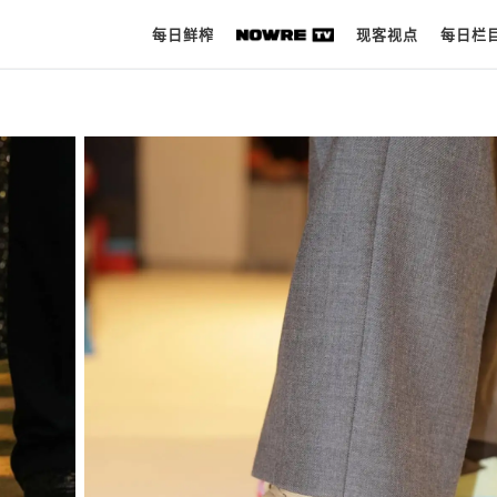
每日鲜榨
现客视点
每日栏
每日鲜榨
现客视点
每日栏目
时 尚
球 鞋
生 活
科 技