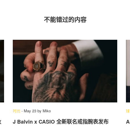
不能错过的内容
时尚
-
May 23
by
Miko
球
秋
J Balvin x CASIO 全新联名戒指腕表发布
A