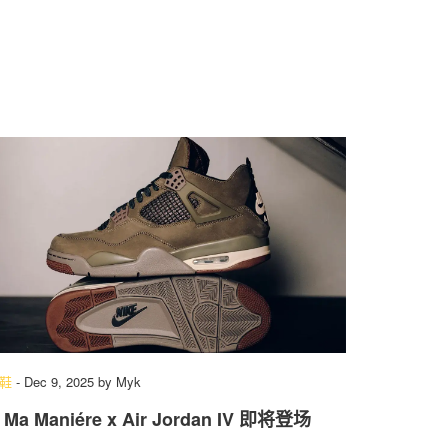
鞋
-
Dec 9, 2025
by
Myk
 Ma Maniére x Air Jordan IV 即将登场