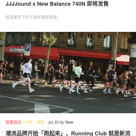
JJJJound x New Balance 740N 即将发售
极简美学下的千禧年跑鞋轮廓。
现客视点
.
时尚
.
球鞋
-
Jul 23
by
Near
潮流品牌开始「跑起来」，Running Club 就是新流