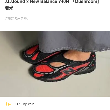
JJJJound x New Balance 740N 「Mushroom」‌
曝光
拓展联名产品线。
球鞋
-
Jul 12
by
Vera