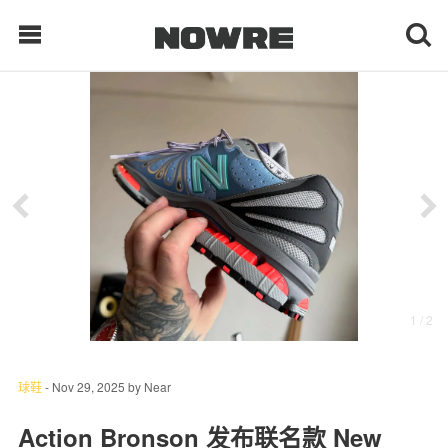
每日鲜榨
现客视点
每日栏目
时 尚
1
/ 2
球 鞋
生 活
球鞋
-
Nov 29, 2025
by
Near
科 技
Action Bronson 发布联名款 New