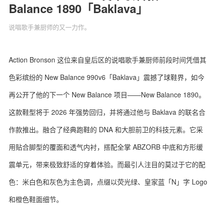
Balance 1890「Baklava」
说唱歌手兼厨师的又一力作。
关于我们
联系我们
Action Bronson 这位来自皇后区的说唱歌手兼厨师前段时间凭借其
色彩缤纷的 New Balance 990v6「Baklava」震撼了球鞋界，如今
再公开了他的下一个 New Balance 项目——New Balance 1890。
这款鞋型将于 2026 年强势回归，并将通过他与 Baklava 的联名合
作款推出。融合了经典跑鞋的 DNA 和大胆前卫的科技元素。它采
用贴合脚型的覆面和透气内衬，搭配全掌 ABZORB 中底和方形缓
震单元，带来极致舒适的穿着体验。而最引人注目的莫过于它的配
色：米白色和灰色为主色调，点缀以荧光绿、皇家蓝「N」字 Logo
和橙色鞋面细节。