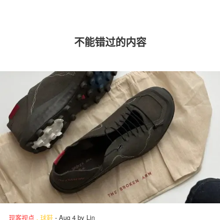
不能错过的内容
现客视点
.
球鞋
-
Aug 4
by
Lin