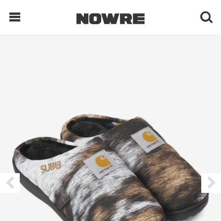
每日鲜榨
现客视点
每日栏目
时 尚
球 鞋
生 活
科 技