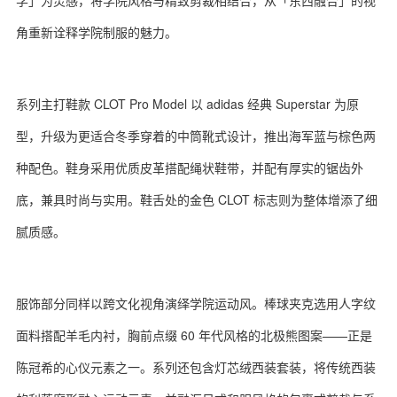
学」为灵感，将学院风格与精致剪裁相结合，从「东西融合」的视
角重新诠释学院制服的魅力。
系列主打鞋款 CLOT Pro Model 以 adidas 经典 Superstar 为原
型，升级为更适合冬季穿着的中筒靴式设计，推出海军蓝与棕色两
种配色。鞋身采用优质皮革搭配绳状鞋带，并配有厚实的锯齿外
底，兼具时尚与实用。鞋舌处的金色 CLOT 标志则为整体增添了细
腻质感。
服饰部分同样以跨文化视角演绎学院运动风。棒球夹克选用人字纹
面料搭配羊毛内衬，胸前点缀 60 年代风格的北极熊图案——正是
陈冠希的心仪元素之一。系列还包含灯芯绒西装套装，将传统西装