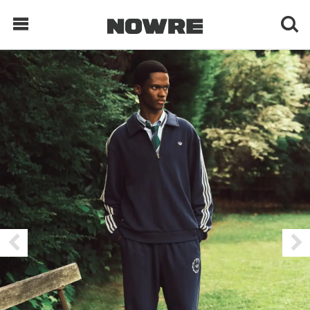
每日鲜榨
现客视点
每日栏目
时 尚
球 鞋
生 活
科 技