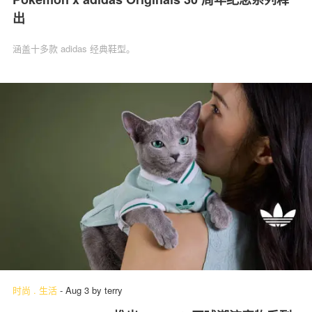
出
涵盖十多款 adidas 经典鞋型。
时尚
.
生活
-
Aug 3
by
terry