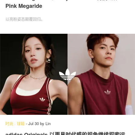
Pink Megaride
以亮粉姿态颠覆回归。
时尚
.
球鞋
-
Jul 30
by
Lin
adidas Originals 以更具时代感的视角继续探索运