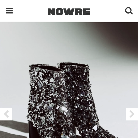
每日鲜榨
现客视点
每日栏目
时 尚
球 鞋
生 活
科 技