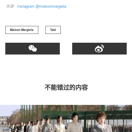
来源
Instagram @maisonmargiela
Maison Margiela
Tabi
不能错过的内容