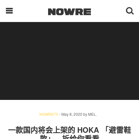
每日鲜榨
现客视点
每日栏目
时 尚
球 鞋
NOWRETV
-
May 8, 2020
by
MEL.
生 活
一款国内将会上架的 HOKA 「避雷鞋
科 技
款」，拆给你看看