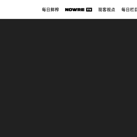
每日鲜榨
现客视点
每日栏
每日鲜榨
现客视点
每日栏目
时 尚
球 鞋
生 活
科 技