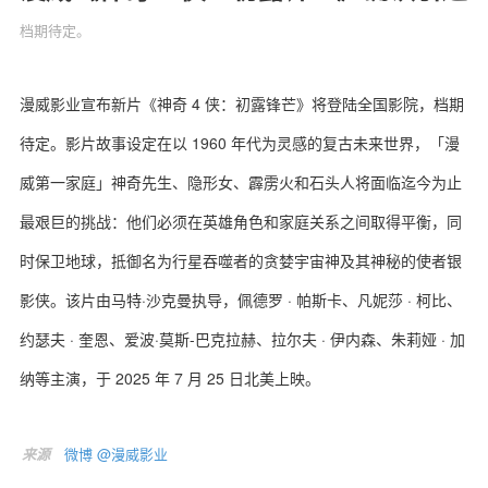
档期待定。
漫威影业宣布新片《神奇 4 侠：初露锋芒》将登陆全国影院，档期
关于我们
联系我们
待定。影片故事设定在以 1960 年代为灵感的复古未来世界，「漫
威第一家庭」神奇先生、隐形女、霹雳火和石头人将面临迄今为止
最艰巨的挑战：他们必须在英雄角色和家庭关系之间取得平衡，同
时保卫地球，抵御名为行星吞噬者的贪婪宇宙神及其神秘的使者银
影侠。该片由马特·沙克曼执导，佩德罗 · 帕斯卡、凡妮莎 · 柯比、
约瑟夫 · 奎恩、爱波·莫斯-巴克拉赫、拉尔夫 · 伊内森、朱莉娅 · 加
纳等主演，于 2025 年 7 月 25 日北美上映。
来源
微博 @漫威影业