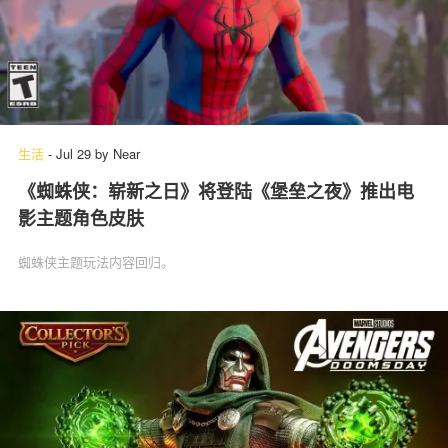
生活
-
Jul 29
by
Near
《蜘蛛侠：崭新之日》将登陆《堡垒之夜》推出电
影主题角色皮肤
蜘蛛侠主题玩法内容回归。