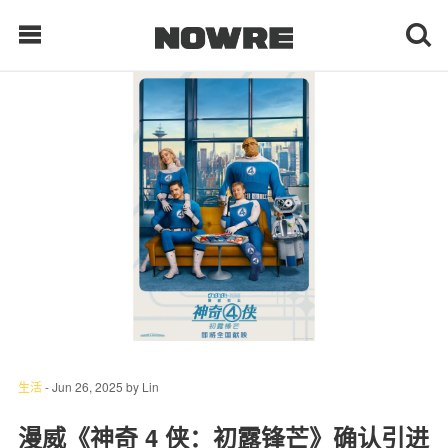
每日鲜榨
现客视点
每日栏目
时 尚
球 鞋
生 活
生活
-
Jun 26, 2025
by
Lin
科 技
漫威《神奇 4 侠：初露锋芒》确认引进