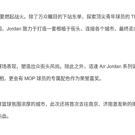
在今夏燃起战火。除了万众瞩目的下站东单，探索顶尖青年球员的 T
全国，Jordan 致力于打造一套根植于街头、连接各个城市，最终走
现，塑造出众街头风尚。除此之外，适逢 Air Jordan 系列
今夏亮相，更会有 MOP 球员的专属配色作为荣誉嘉奖。
样篮球氛围浓厚的城市，此次还将首次去往南京、济南激发新的
热血。