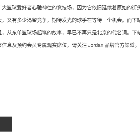
广大篮球爱好者心驰神往的竞技场，因为它依旧延续着原始的街
大，又有多少渴望竞争，期待发光的球手在等待一个机会。而下
且，从东单篮球场起笔的故事，早已不再只是北京的代名词。下
息及预约会员专属观赛席位，请关注 Jordan 品牌官方渠道。