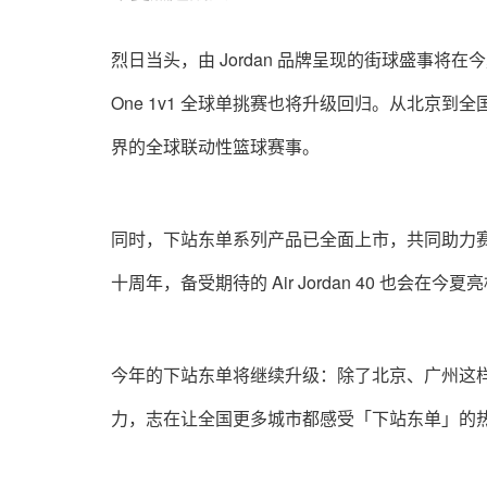
烈日当头，由 Jordan 品牌呈现的街球盛事将
One 1v1 全球单挑赛也将升级回归。从北京到
界的全球联动性篮球赛事。
同时，下站东单系列产品已全面上市，共同助力赛场表
十周年，备受期待的 Air Jordan 40 也会在
今年的下站东单将继续升级：除了北京、广州这
力，志在让全国更多城市都感受「下站东单」的