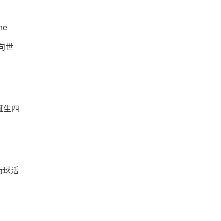
he
向世
诞生四
街球活