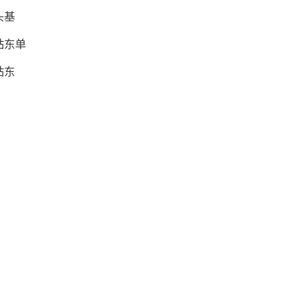
头基
站东单
站东