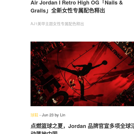
Air Jordan I Retro High OG「Nails &
Grails」全新女性专属配色释出
AJ1美甲主题女性专属配色释出
球鞋
-
Jun 23
by
Lin
点燃篮球之夏，Jordan 品牌官宣多项全球