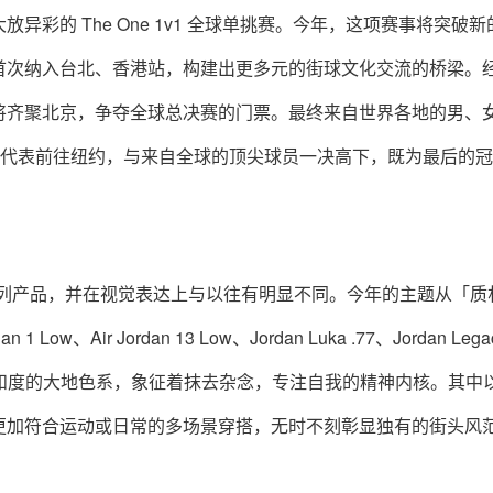
彩的 The One 1v1 全球单挑赛。今年，这项赛事将突破新
首次纳入台北、香港站，构建出更多元的街球文化交流的桥梁。
将齐聚北京，争夺全球总决赛的门票。最终来自世界各地的男、
青年代表前往纽约，与来自全球的顶尖球员一决高下，既为最后的
新系列产品，并在视觉表达上与以往有明显不同。今年的主题从「质
、Air Jordan 13 Low、Jordan Luka .77、Jordan Lega
低饱和度的大地色系，象征着抹去杂念，专注自我的精神内核。其中
更加符合运动或日常的多场景穿搭，无时不刻彰显独有的街头风