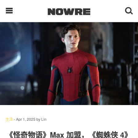
每日鲜榨
现客视点
每日栏目
时 尚
球 鞋
生 活
生活
-
Apr 1, 2025
by
Lin
科 技
《怪奇物语》Max 加盟，《蜘蛛侠 4》