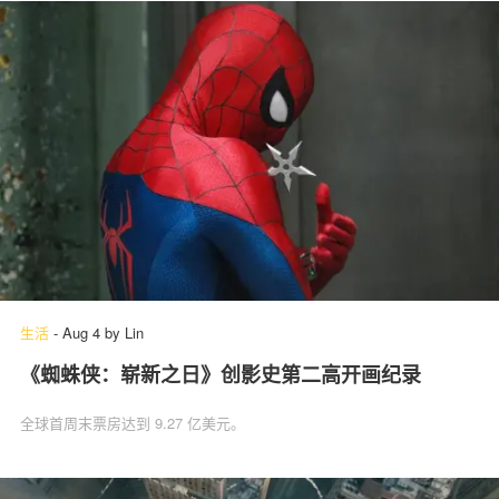
生活
-
Aug 4
by
Lin
《蜘蛛侠：崭新之日》创影史第二高开画纪录
全球首周末票房达到 9.27 亿美元。