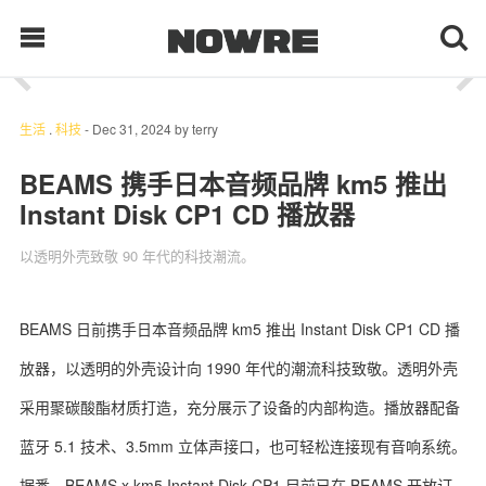
1
/ 7
每日鲜榨
生活
.
科技
-
Dec 31, 2024
by
terry
BEAMS 携手日本音频品牌 km5 推出
Instant Disk CP1 CD 播放器
现客视点
以透明外壳致敬 90 年代的科技潮流。
每日栏目
时 尚
BEAMS 日前携手日本音频品牌 km5 推出 Instant Disk CP1 CD 播
放器，以透明的外壳设计向 1990 年代的潮流科技致敬。透明外壳
球 鞋
采用聚碳酸酯材质打造，充分展示了设备的内部构造。播放器配备
生 活
蓝牙 5.1 技术、3.5mm 立体声接口，也可轻松连接现有音响系统。
科 技
据悉，BEAMS x km5 Instant Disk CP1 目前已在 BEAMS 开放订