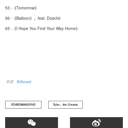
53 -《Tomorrow》
56 -《Balloon》，feat. Doechii
65 -《I Hope You Find Your Way Home》
来源
Billboard
《CHROMAKOPIA》
Tyler，the Creator