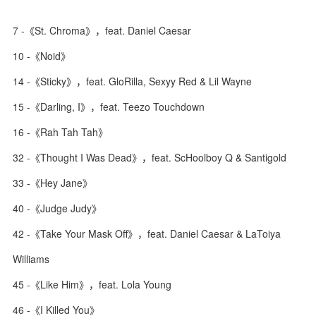
7 -《St. Chroma》，feat. Daniel Caesar
10 -《Noid》
14 -《Sticky》，feat. GloRilla, Sexyy Red & Lil Wayne
15 -《Darling, I》，feat. Teezo Touchdown
16 -《Rah Tah Tah》
32 -《Thought I Was Dead》，feat. ScHoolboy Q & Santigold
33 -《Hey Jane》
40 -《Judge Judy》
42 -《Take Your Mask Off》，feat. Daniel Caesar & LaToiya
Williams
45 -《Like Him》，feat. Lola Young
46 -《I Killed You》