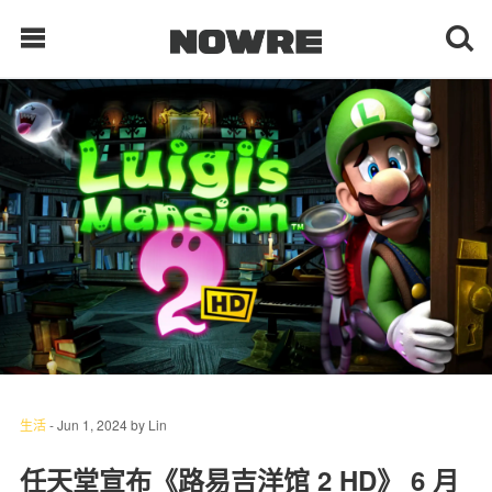
每日鲜榨
现客视点
每日栏目
时 尚
球 鞋
生 活
生活
-
Jun 1, 2024
by
Lin
科 技
任天堂宣布《路易吉洋馆 2 HD》 6 月