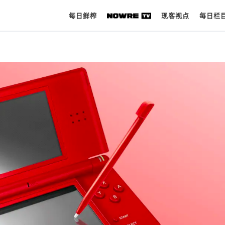
每日鲜榨
现客视点
每日栏
每日鲜榨
现客视点
每日栏目
时 尚
球 鞋
生 活
科 技