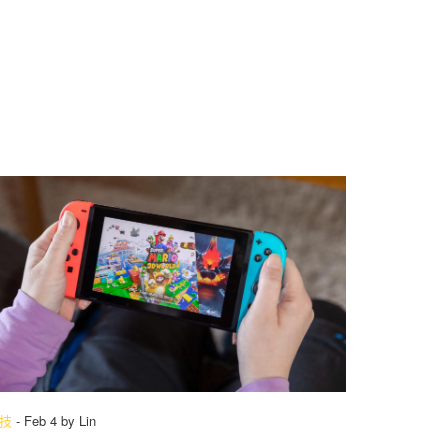
技
-
Feb 4
by
Lin